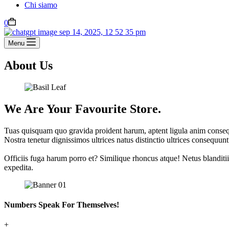
Chi siamo
0
Menu
About Us
We Are Your Favourite Store.
Tuas quisquam quo gravida proident harum, aptent ligula anim consequu
Nostra tenetur dignissimos ultrices natus distinctio ultrices consequu
Officiis fuga harum porro et? Similique rhoncus atque! Netus blanditi
expedita.
Numbers Speak For Themselves!
+