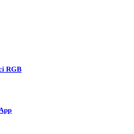
uci RGB
 App