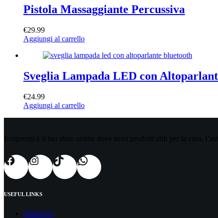
Pistola Massaggiante Percussiva
€
29.99
Aggiungi al carrello
Sveglia Lampada LED con Altoparlant
€
24.99
Aggiungi al carrello
Ecoprezzi è il tuo store online dove trovi prodotti utili per la casa, l’
USEFUL LINKS
About Us