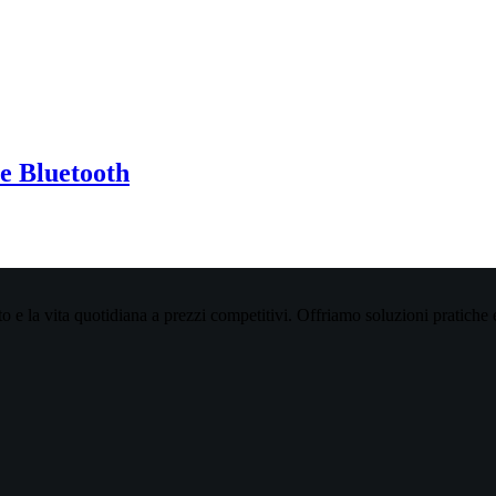
e Bluetooth
auto e la vita quotidiana a prezzi competitivi. Offriamo soluzioni pratiche