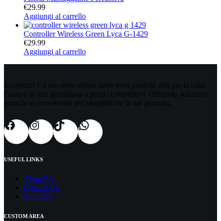
€
29.99
Aggiungi al carrello
Controller Wireless Green Lyca G-1429
€
29.99
Aggiungi al carrello
Ecoprezzi è il tuo store online dove trovi prodotti utili per la casa,
l’auto e la vita quotidiana a prezzi competitivi. Offriamo soluzioni
pratiche e convenienti per semplificare la tua giornata.
USEFUL LINKS
About Us
Contact Us
Products
CUSTOM AREA