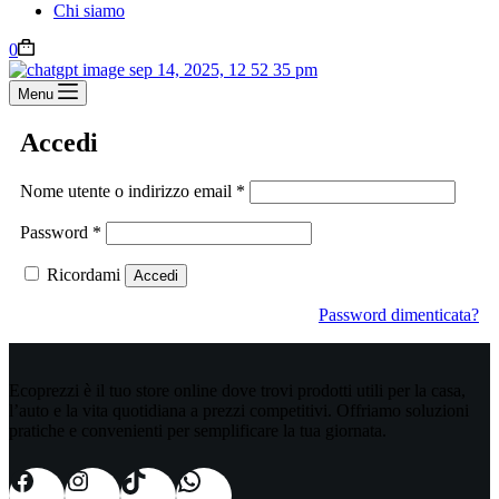
Chi siamo
0
Menu
Accedi
Nome utente o indirizzo email
*
Password
*
Ricordami
Accedi
Password dimenticata?
Ecoprezzi è il tuo store online dove trovi prodotti utili per la casa,
l’auto e la vita quotidiana a prezzi competitivi. Offriamo soluzioni
pratiche e convenienti per semplificare la tua giornata.