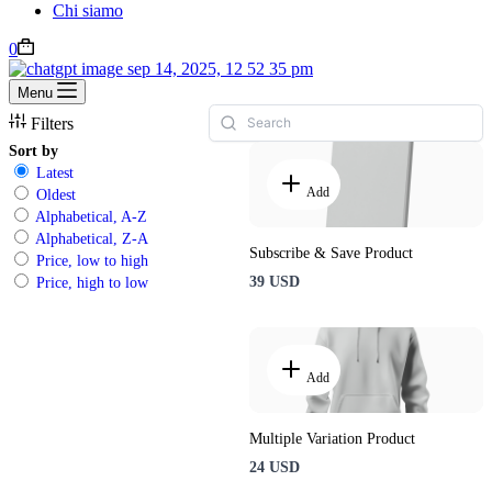
Chi siamo
0
Menu
Filters
Sort by
Latest
Add
Oldest
Alphabetical, A-Z
Alphabetical, Z-A
Subscribe & Save Product
Price, low to high
39 USD
Price, high to low
Add
Multiple Variation Product
24 USD