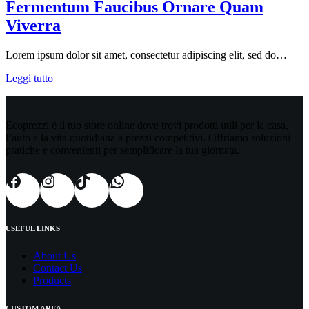
Fermentum Faucibus Ornare Quam
Viverra
Lorem ipsum dolor sit amet, consectetur adipiscing elit, sed do…
Leggi tutto
Ecoprezzi è il tuo store online dove trovi prodotti utili per la casa,
l’auto e la vita quotidiana a prezzi competitivi. Offriamo soluzioni
pratiche e convenienti per semplificare la tua giornata.
USEFUL LINKS
About Us
Contact Us
Products
CUSTOM AREA