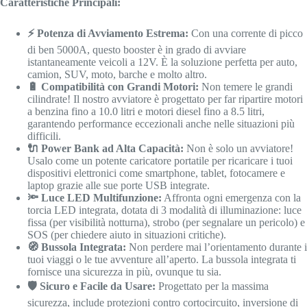
Caratteristiche Principali:
⚡ Potenza di Avviamento Estrema:
Con una corrente di picco
di ben
5000
A
, questo booster è in grado di avviare
istantaneamente veicoli a
12
V
. È la soluzione perfetta per auto,
camion, SUV, moto, barche e molto altro.
🔋 Compatibilità con Grandi Motori:
Non temere le grandi
cilindrate! Il nostro avviatore è progettato per far ripartire motori
a benzina fino a
10.0
litri e motori diesel fino a
8.5
litri,
garantendo performance eccezionali anche nelle situazioni più
difficili.
🔌 Power Bank ad Alta Capacità:
Non è solo un avviatore!
Usalo come un potente caricatore portatile per ricaricare i tuoi
dispositivi elettronici come smartphone, tablet, fotocamere e
laptop grazie alle sue porte USB integrate.
🔦 Luce LED Multifunzione:
Affronta ogni emergenza con la
torcia LED integrata, dotata di 3 modalità di illuminazione: luce
fissa (per visibilità notturna), strobo (per segnalare un pericolo) e
SOS (per chiedere aiuto in situazioni critiche).
🧭 Bussola Integrata:
Non perdere mai l’orientamento durante i
tuoi viaggi o le tue avventure all’aperto. La bussola integrata ti
fornisce una sicurezza in più, ovunque tu sia.
🛡️ Sicuro e Facile da Usare:
Progettato per la massima
sicurezza, include protezioni contro cortocircuito, inversione di