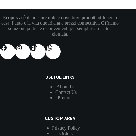
Ecoprezzi è il tuo store online dove trovi prodotti utili per la
casa, l’auto e la vita quotidiana a prezzi competitivi. Offriamo
soluzioni pratiche e convenienti per semplificare la tua
giornata.
USEFUL LINKS
About Us
Contact Us
Products
CUSTOM AREA
Privacy Policy
Orders